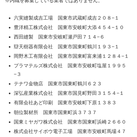
※内職を募集している業者ではありません。
六実縫製成吉工場 国東市武蔵町成吉２０８−１
豊洋精工株式会社 国東市安岐町大添４５４−１０
西田縫製 国東市安岐町瀬戸田７１４−６
辯天樹器有限会社 国東市国東町鶴川１９３−１
岡野木工有限会社 国東市国東町富来浦１２８４−１
プラマテルズ株式会社 国東市安岐町塩屋１９９５
−３
テナワ金物店 国東市国東町鶴川６２３
深弘産業株式会社 国東市国見町野田３１５４−１
有限会社あど印刷 国東市安岐町下原１３８３
朝位製材所 国東市国東町浜３７３７
国東ミヤガワ株式会社 国東市国東町浜崎２６６０
株式会社サイボウ電子工場 国東市安岐町馬場４７