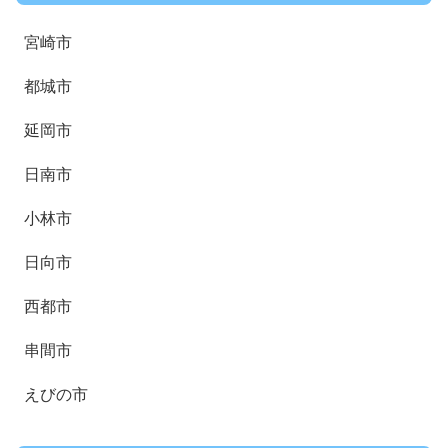
宮崎市
都城市
延岡市
日南市
小林市
日向市
西都市
串間市
えびの市