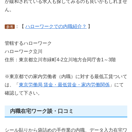
が緩和されている求人も探してみるのも良いかもしれませ
ん。
：【
ハローワークでの内職紹介？
】
参考
管轄するハローワーク
ハローワーク立川
住所：東京都立川市緑町4-2立川地方合同庁舎1～3階
※東京都での家内労働者（内職）に対する最低工賃ついて
は、「
東京労働局 賃金・最低賃金・家内労働関係
」にて
確認して下さい。
内職在宅ワーク談・口コミ
シール貼りから袋詰めの手作業の内職、データ入力在宅ワ