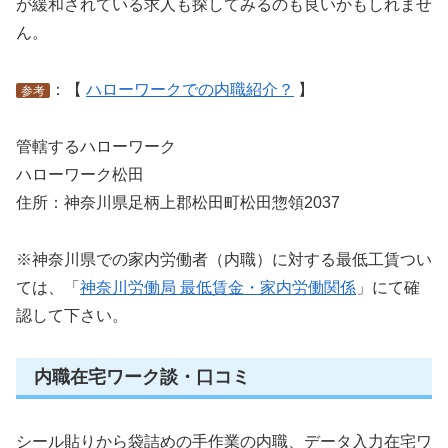
が緩和されている求人も探してみるのも良いかもしれませ
ん。
：【
ハローワークでの内職紹介？
】
参考
管轄するハローワーク
ハローワーク松田
住所：神奈川県足柄上郡松田町松田惣領2037
※神奈川県での家内労働者（内職）に対する最低工賃つい
ては、「
神奈川労働局 最低賃金・家内労働関係
」にて確
認して下さい。
内職在宅ワーク談・口コミ
シール貼りから袋詰めの手作業の内職、データ入力在宅ワ