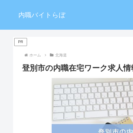
内職バイトらぼ
PR
ホーム
北海道
登別市の内職在宅ワーク求人情