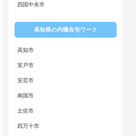
四国中央市
高知県の内職在宅ワーク
高知市
室戸市
安芸市
南国市
土佐市
四万十市