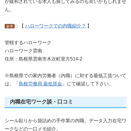
が緩和されている求人も探してみるのも良いかもしれませ
ん。
：【
ハローワークでの内職紹介？
】
参考
管轄するハローワーク
ハローワーク雲南
住所：島根県雲南市木次町里方514‐2
※島根県での家内労働者（内職）に対する最低工賃ついて
は、「
島根労働局 最低賃金
」にて確認して下さい。
内職在宅ワーク談・口コミ
シール貼りから袋詰めの手作業の内職、データ入力在宅ワ
ークなどの一口メモ紹介。