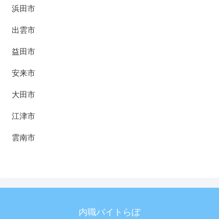
浜田市
出雲市
益田市
安来市
大田市
江津市
雲南市
内職バイトらぼ