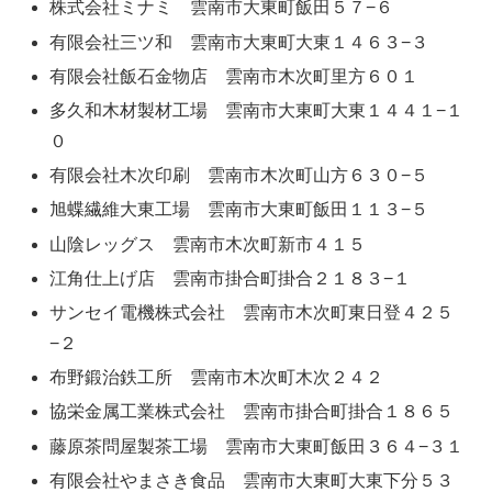
株式会社ミナミ 雲南市大東町飯田５７−６
有限会社三ツ和 雲南市大東町大東１４６３−３
有限会社飯石金物店 雲南市木次町里方６０１
多久和木材製材工場 雲南市大東町大東１４４１−１
０
有限会社木次印刷 雲南市木次町山方６３０−５
旭蝶繊維大東工場 雲南市大東町飯田１１３−５
山陰レッグス 雲南市木次町新市４１５
江角仕上げ店 雲南市掛合町掛合２１８３−１
サンセイ電機株式会社 雲南市木次町東日登４２５
−２
布野鍛治鉄工所 雲南市木次町木次２４２
協栄金属工業株式会社 雲南市掛合町掛合１８６５
藤原茶問屋製茶工場 雲南市大東町飯田３６４−３１
有限会社やまさき食品 雲南市大東町大東下分５３