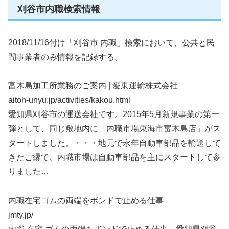
刈谷市内職検索情報
2018/11/16付け「刈谷市 内職」検索において、公共と民
間事業者のみ情報を記録する。
富木島加工所業務のご案内 | 愛東運輸株式会社
aitoh-unyu.jp/activities/kakou.html
愛知県刈谷市の運送会社です。2015年5月新規事業の第一
弾として、同じ敷地内に「内職市場東海市富木島店」がス
タートしました。・・・地元で永年自動車部品を輸送して
きたご縁で、内職市場は自動車部品を主にスタートして参
りました…
内職在宅ゴムの両端をボンドで止める仕事
jmty.jp/