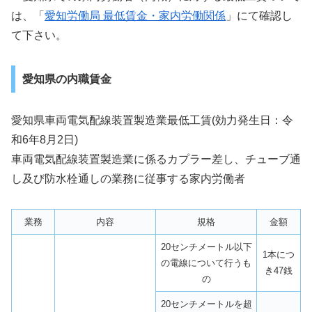
は、「
愛知労働局 最低賃金・家内労働関係
」にて確認し
て下さい。
愛知県の内職賃金
愛知県車両電気配線装置製造業最低工賃(効力発生日：令
和6年8月2日)
車両電気配線装置製造業に係るカプラー差し、チューブ通
し及び防水栓通しの業務に従事する家内労働者
業務
内容
規格
金額
20センチメートル以下
1本につ
の電線について行うも
き47銭
の
20センチメートルを超