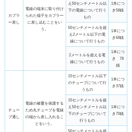
え50センチメートル以
1本につ
電線の端末に取り付け
下の電線について行う
き58銭
カプラ
られた端子をカプラー
もの
ー差し
に差し込むことをい
50センチメートルを超
う。
1本につ
え2メートル以下の電
き68銭
線について行うもの
1本につ
2メートルを超える電
き 78
線について行うもの
銭
15センチメートル以下
1本につ
のチューブについて行
き37銭
うもの
15センチメートルを超
電線の被覆を保護する
え50センチメートル以
1本につ
チュー
ため丸チューブを電線
下のチューブについて
き70銭
ブ通し
の端から差し入れるこ
行うもの
とをいう。
50センチメートルを超