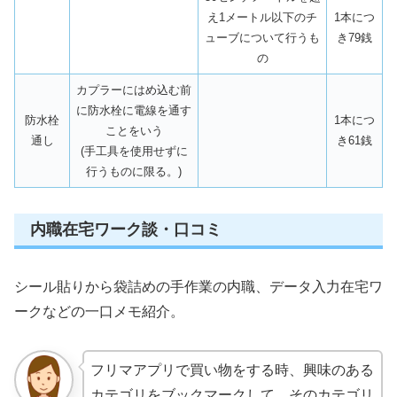
え1メートル以下のチ
1本につ
ューブについて行うも
き79銭
の
カプラーにはめ込む前
に防水栓に電線を通す
防水栓
1本につ
ことをいう
通し
き61銭
(手工具を使用せずに
行うものに限る。)
内職在宅ワーク談・口コミ
シール貼りから袋詰めの手作業の内職、データ入力在宅ワ
ークなどの一口メモ紹介。
フリマアプリで買い物をする時、興味のある
カテゴリをブックマークして、そのカテゴリ