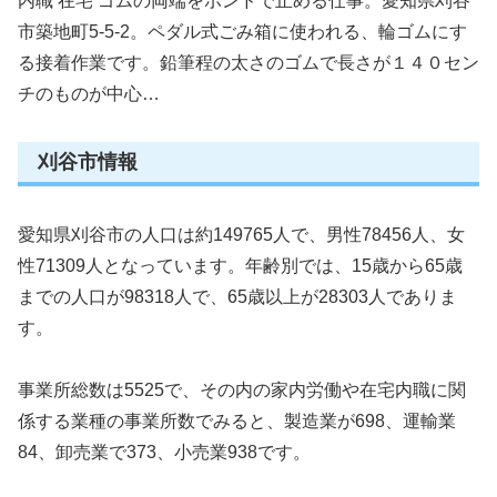
内職 在宅 ゴムの両端をボンドで止める仕事。愛知県刈谷
市築地町5-5-2。ペダル式ごみ箱に使われる、輪ゴムにす
る接着作業です。鉛筆程の太さのゴムで長さが１４０セン
チのものが中心…
刈谷市情報
愛知県刈谷市の人口は約149765人で、男性78456人、女
性71309人となっています。年齢別では、15歳から65歳
までの人口が98318人で、65歳以上が28303人でありま
す。
事業所総数は5525で、その内の家内労働や在宅内職に関
係する業種の事業所数でみると、製造業が698、運輸業
84、卸売業で373、小売業938です。